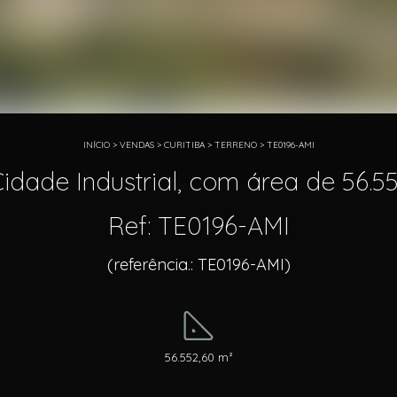
INÍCIO
>
VENDAS
>
CURITIBA
>
TERRENO
>
TE0196-AMI
idade Industrial, com área de 56.552
Ref: TE0196-AMI
(referência.: TE0196-AMI)
56.552,60 m²