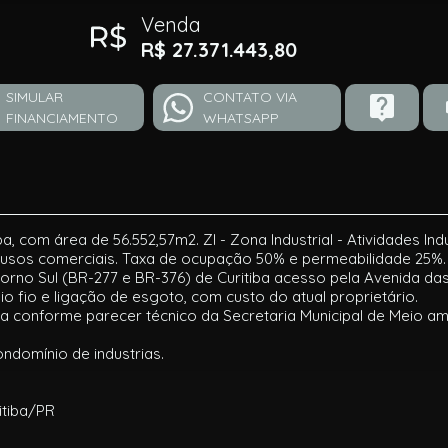
Venda
R$ 27.371.443,80
SIMULAR
CONTATO VIA
FINANCIAMENTO
WHATSAPP
ba, com área de 56.552,57m2. ZI - Zona Industrial - Atividades I
a usos comerciais. Taxa de ocupação 50% e permeabilidade 25%.
rno Sul (BR-277 e BR-376) de Curitiba acesso pela Avenida das
 fio e ligação de esgoto, com custo do atual proprietário.
da conforme parecer técnico da Secretaria Municipal de Meio am
ondomínio de industrias.
ritiba/PR