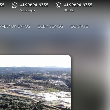
1/24
355
41 99894-9355
41 99894-9355
WhatsApp
Plantão
PREENDIMENTOS
QUEM SOMOS
CONTATO