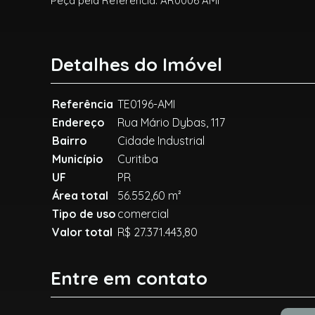
Peça pela Referência: AR0006 AMI
Detalhes do Imóvel
Referência
TE0196-AMI
Endereço
Rua Mário Dybas, 117
Bairro
Cidade Industrial
Município
Curitiba
UF
PR
Área total
56.552,60 m²
Tipo de uso
comercial
Valor total
R$ 27.371.443,80
Entre em contato