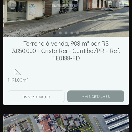
Terreno à venda, 908 m² por R$
3.850.000 - Cristo Rei - Curitiba/PR - Ref:
TE0188-FD
1.191,00m²
MAIS DETALHES
R$ 3.850.000,00