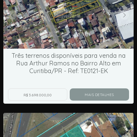
Três terrenos disponíveis para venda na
Rua Arthur Ramos no Bairro Alto em
Curitiba/PR - Ref: TE0121-EK
MAIS DETALHES
R$ 3.698.000,00