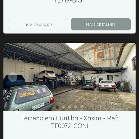
TE718-BIGT
MAIS DETALHES
R$ 2.129.000,00
Terreno em Curitiba - Xaxim - Ref:
TE0072-CONI