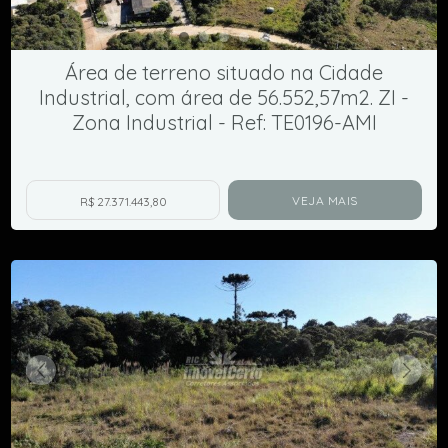
Área de terreno situado na Cidade
Industrial, com área de 56.552,57m2. ZI -
Zona Industrial - Ref: TE0196-AMI
VEJA MAIS
R$ 27.371.443,80