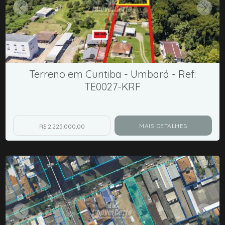
Terreno em Curitiba - Umbará - Ref:
TE0027-KRF
MAIS DETALHES
R$ 2.225.000,00