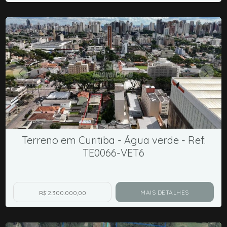
Terreno em Curitiba - Água verde - Ref:
TE0066-VET6
MAIS DETALHES
R$ 2.300.000,00