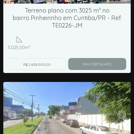
Terreno plano com 3025 m² no
bairro Pinheirinho em Curitiba/PR - Ref:
TE0226-JM
3.025,00m²
MAIS DETALHES
R$ 2.658.000,00