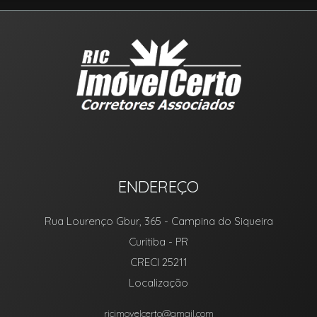
ENDEREÇO
Rua Lourenço Gbur, 365
- Campina do Siqueira
Curitiba
-
PR
CRECI 25211
Localização
ricimovelcerto@gmail.com