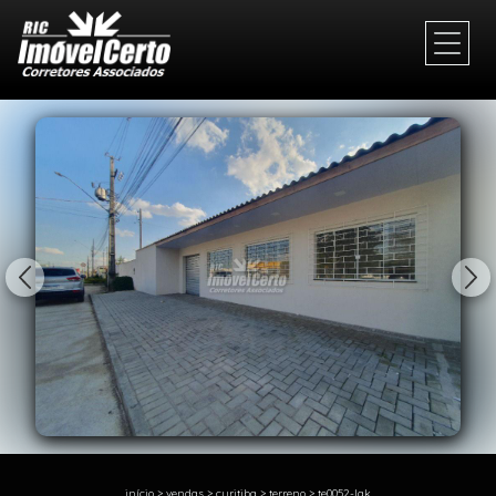
1/23
início
>
vendas
>
curitiba
>
terreno
>
te0052-lgk