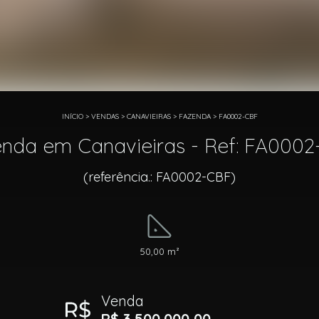
INÍCIO
>
VENDAS
>
CANAVIEIRAS
>
FAZENDA
>
FA0002-CBF
nda em Canavieiras - Ref: FA000
(referência.: FA0002-CBF)
50,00 m²
Venda
R$ 3.500.000,00