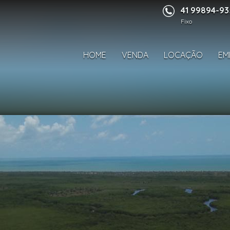
41 99894-9
Fixo
HOME
VENDA
LOCAÇÃO
EM