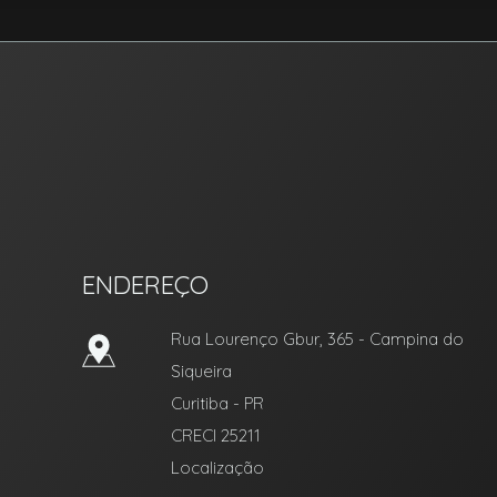
RIC Imóvel Certo
ENDEREÇO
Rua Lourenço Gbur, 365
- Campina do
Siqueira
Curitiba
-
PR
CRECI 25211
Localização