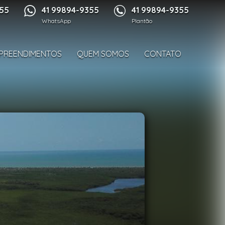
1/18
355
41 99894-9355
41 99894-9355
WhatsApp
Plantão
PREENDIMENTOS
QUEM SOMOS
CONTATO