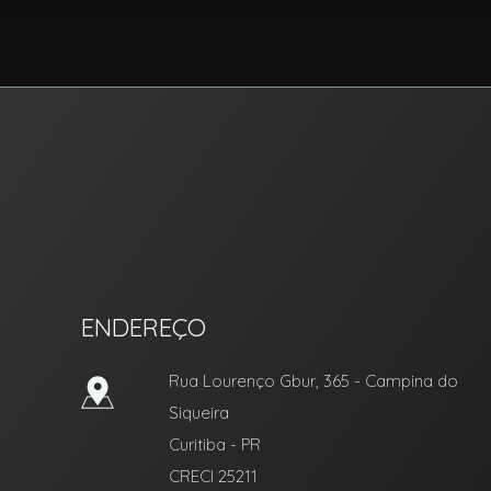
RIC Imóvel Certo
ENDEREÇO
Rua Lourenço Gbur, 365
- Campina do
Siqueira
Curitiba
-
PR
CRECI 25211