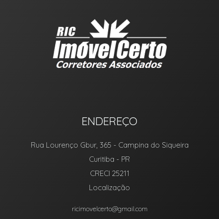
ENDEREÇO
Rua Lourenço Gbur, 365
- Campina do Siqueira
Curitiba
-
PR
CRECI 25211
Localização
ricimovelcerto@gmail.com