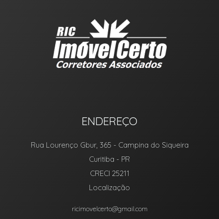
ENDEREÇO
Rua Lourenço Gbur, 365
- Campina do Siqueira
Curitiba
-
PR
CRECI 25211
Localização
ricimovelcerto@gmail.com