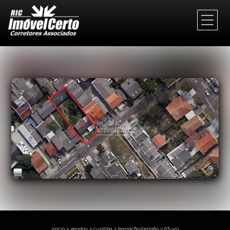
1/1
início
>
vendas
>
curitiba
>
barracão/galpão
>
63-sni