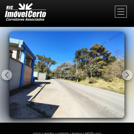
1/31
início
>
vendas
>
colombo
>
terreno
>
te0119-unni