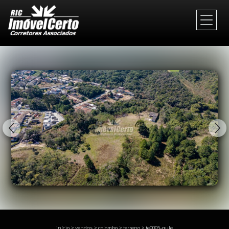
1/14
início
>
vendas
>
colombo
>
terreno
>
te0005-gule