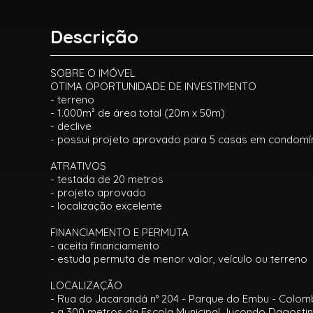
Descrição
SOBRE O IMÓVEL
OTIMA OPORTUNIDADE DE INVESTIMENTO
- terreno
- 1.000m² de área total (20m x 50m)
- declive
- possui projeto aprovado para 5 casas em condomí
ATRATIVOS
- testada de 20 metros
- projeto aprovado
- localização excelente
FINANCIAMENTO E PERMUTA
- aceita financiamento
- estuda permuta de menor valor, veículo ou terreno
LOCALIZAÇÃO
- Rua do Jacarandá n° 204 - Parque do Embu - Colo
- a 300 metros da Escola Municipal Jucondo Dagostin