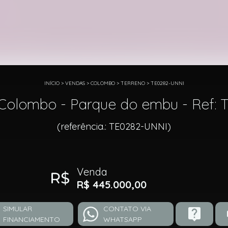
INÍCIO
>
VENDAS
>
COLOMBO
>
TERRENO
>
TE0282-UNNI
Colombo - Parque do embu - Ref:
(referência.: TE0282-UNNI)
Venda
R$ 445.000,00
SIMULAR
CONTATO VIA
FINANCIAMENTO
WHATSAPP