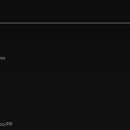
nio
mbo/PR