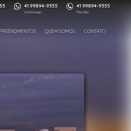
1/16
355
41 99894-9355
41 99894-9355
WhatsApp
Plantão
PREENDIMENTOS
QUEM SOMOS
CONTATO