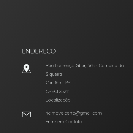
RIC Imóvel Certo
ENDEREÇO
Rua Lourenço Gbur, 365
- Campina do
Siqueira
Curitiba
-
PR
CRECI 25211
Localização
ricimovelcerto@gmail.com
Entre em Contato