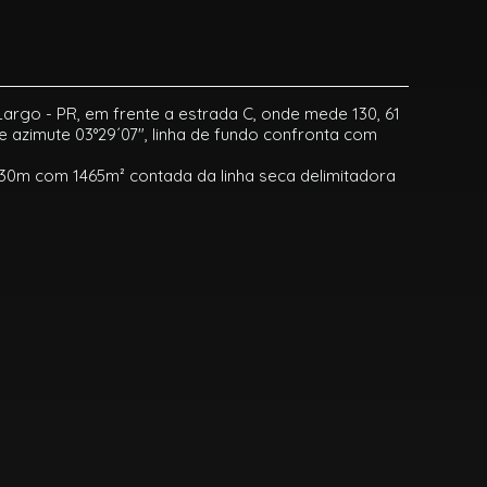
argo - PR, em frente a estrada C, onde mede 130, 61
e azimute 03°29´07", linha de fundo confronta com
a 30m com 1465m² contada da linha seca delimitadora