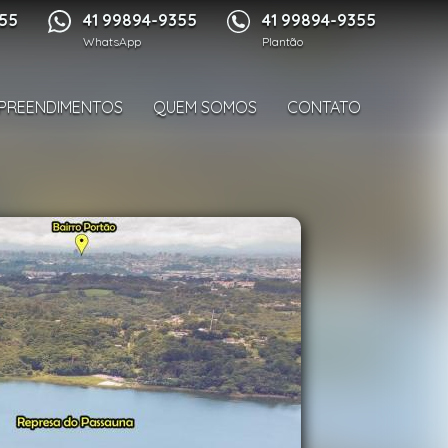
1/18
355
41 99894-9355
41 99894-9355
WhatsApp
Plantão
PREENDIMENTOS
QUEM SOMOS
CONTATO