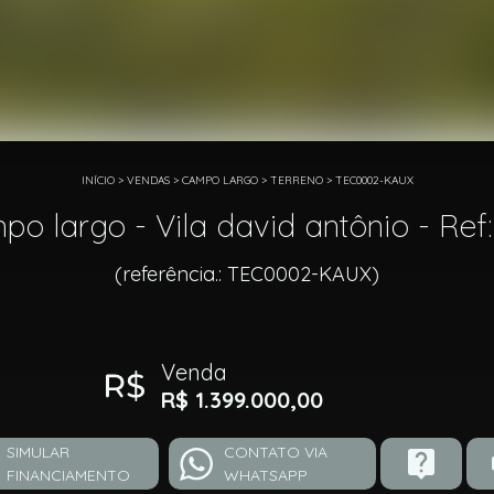
INÍCIO
>
VENDAS
>
CAMPO LARGO
>
TERRENO
>
TEC0002-KAUX
o largo - Vila david antônio - R
(referência.: TEC0002-KAUX)
Venda
R$ 1.399.000,00
SIMULAR
CONTATO VIA
FINANCIAMENTO
WHATSAPP