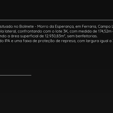
ituado no Bolinete - Morro da Esperança, em Ferraria, Campo L
ela lateral, confrontando com o lote 3K, com medida de 174,52m 
ndo a área superficial de 12.930,83m², sem benfeitorias.
 do IPA e uma faixa de proteção de represa, com largura igual 