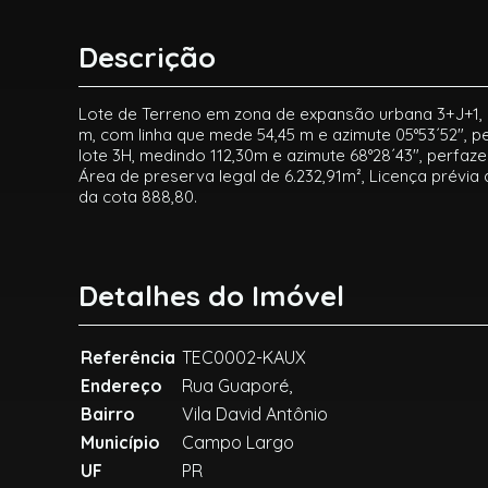
Descrição
Lote de Terreno em zona de expansão urbana 3+J+1, s
m, com linha que mede 54,45 m e azimute 05°53´52", p
lote 3H, medindo 112,30m e azimute 68°28´43", perfaze
Área de preserva legal de 6.232,91m², Licença prévia
da cota 888,80.
Detalhes do Imóvel
Referência
TEC0002-KAUX
Endereço
Rua Guaporé,
Bairro
Vila David Antônio
Município
Campo Largo
UF
PR