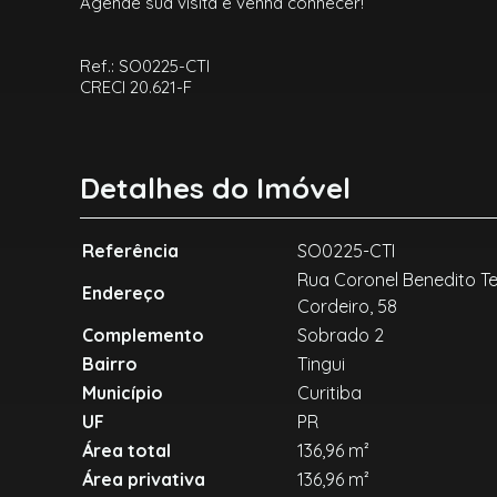
Agende sua visita e venha conhecer!
Ref.: SO0225-CTI
CRECI 20.621-F
Detalhes do Imóvel
Referência
SO0225-CTI
Rua Coronel Benedito Te
Endereço
Cordeiro, 58
Complemento
Sobrado 2
Bairro
Tingui
Município
Curitiba
UF
PR
Área total
136,96 m²
Área privativa
136,96 m²