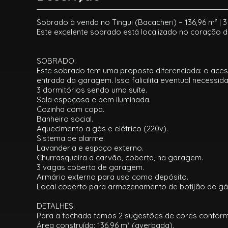
Sobrado à venda no Tingui (Bacacheri) – 136,96 m² | 3
Este excelente sobrado está localizado no coração do
SOBRADO:
Este sobrado tem uma proposta diferenciada: o acess
entrada da garagem. Isso falicilita eventual necess
3 dormitórios sendo uma suíte.
Sala espaçosa e bem iluminada.
Cozinha com copa.
Banheiro social.
Aquecimento a gás e elétrico (220v).
Sistema de alarme.
Lavanderia e espaço externo.
Churrasqueira a carvão, coberta, na garagem.
3 vagas coberta de garagem.
Armário externo para uso como depósito.
Local coberto para armazenamento de botijão de gás
DETALHES:
Para a fachada temos 2 sugestões de cores conforme
Área construída: 136,96 m² (averbada).