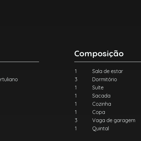
Composição
1
Sala de estar
rtuliano
3
Dormitório
1
Suíte
1
Sacada
1
Cozinha
1
Copa
3
Vaga de garagem
1
Quintal