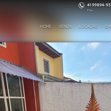
41 99894-9
Fixo
HOME
VENDA
LOCAÇÃO
EM