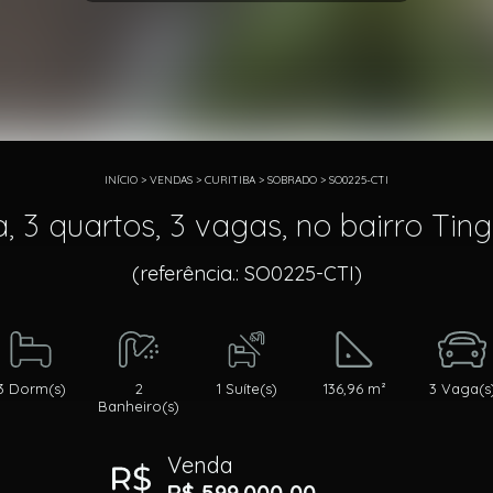
INÍCIO
>
VENDAS
>
CURITIBA
>
SOBRADO
>
SO0225-CTI
, 3 quartos, 3 vagas, no bairro Ting
(referência.: SO0225-CTI)
3 Dorm(s)
2
1 Suíte(s)
136,96 m²
3 Vaga(s
Banheiro(s)
Venda
R$ 599.000,00