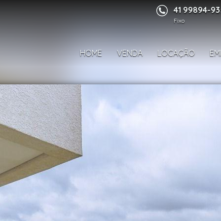
41 99894-9
Fixo
HOME
VENDA
LOCAÇÃO
EM