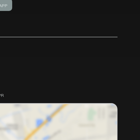
APP
PR