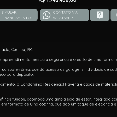
SIMULAR
CONTATO VIA
FINANCIAMENTO
WHATSAPP
cio, Curitiba, PR.
empreendimento mescla a segurança e o estilo de uma forma 
a subterrânea, que dá acesso às garagens individuais de cada
ço para depósito.
mento, o Condomínio Residencial Ravena é capaz de materializ
42m² nos fundos, acomoda uma ampla sala de estar, integrada co
lha em formato de U na cozinha, que dão um toque de elegância