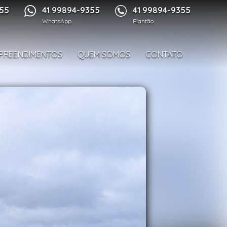
1/59
355
41 99894-9355
41 99894-9355
WhatsApp
Plantão
PREENDIMENTOS
QUEM SOMOS
CONTATO