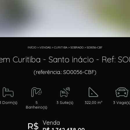
INÍCIO
>
VENDAS
>
CURITIBA
>
SOBRADO
>
SO0056-CBF
m Curitiba - Santo inácio - Ref: 
(referência.: SO0056-CBF)
3 Dorm(s)
5
3 Suíte(s)
322,00 m²
3 Vaga(s
Banheiro(s)
Venda
R$ 1.742.438,00