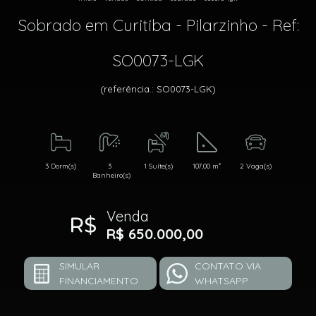
Sobrado em Curitiba - Pilarzinho - Ref:
SO0073-LGK
(referência.: SO0073-LGK)
3 Dorm(s)
3
1 Suíte(s)
107,00 m²
2 Vaga(s)
Banheiro(s)
Venda
R$ 650.000,00
SIMULAR
CONTATO VIA
FINANCIAMENTO
WHATSAPP