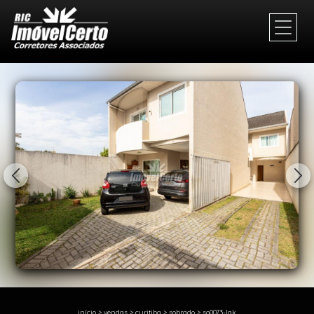
1/41
início
>
vendas
>
curitiba
>
sobrado
>
so0073-lgk