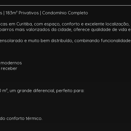
 | 183m² Privativos | Condomínio Completo
 em Curitiba, com espaço, conforto e excelente localização, es
airros mais valorizados da cidade, oferece qualidade de vida e p
 ensolarado e muito bem distribuído, combinando funcionalidad
s modernos
a receber
², um grande diferencial, perfeito para:
ndo conforto térmico.