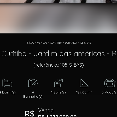
INÍCIO
>
VENDAS
>
CURITIBA
>
SOBRADO
>
105-S-BYS
uritiba - Jardim das américas - R
(referência.: 105-S-BYS)
4 Dorm(s)
4
1 Suíte(s)
189,00 m²
3 Vaga(s
Banheiro(s)
Venda
R$ 1.279.000,00