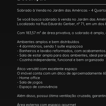
Sobrado à Venda no Jardim das Américas – 4 Quartos
Se você busca sobrado à venda no Jardim das Américas
Localizado na Rua Eduardo Gerber, nº 71, em um dos b
Com 183,57 m² de área privativa, o sobrado é amplo,
Ambientes amplos e bem distribuídos
- 4 dormitórios, sendo 1 suíte espaçosa
- Banheiros e lavabo reformados, com acabamento
- Sala de estar ampla para dois ambientes, ideal par
- Cozinha independente, funcional e bem organizada
Ático versátil com excelente espaço
O imóvel conta com um ático de aproximadamente 60 m
- Home office
- Sala de jogos
- Espaço de convivência
Além disso, possui ótima ventilação cruzada, garanti
Área externa com espaço gourmet