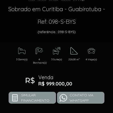
Sobrado em Curitiba - Guabirotuba -
Ref: 098-S-BYS
(referência.: 098-S-BYS)
3 Dorm(s)
4
3 Suíte(s)
226,00 m²
4 Vaga(s)
Banheiro(s)
Venda
R$ 999.000,00
SIMULAR
CONTATO VIA
FINANCIAMENTO
WHATSAPP