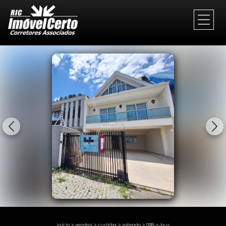
1/42
início
>
vendas
>
curitiba
>
sobrado
>
098-s-bys