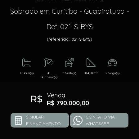
Sobrado em Curitiba - Guabirotuba -
Ref: 021-S-BYS
(referência.: 021-S-BYS)
4 Dorm(s)
4
1 Suíte(s)
144,00 m²
2 Vaga(s)
Banheiro(s)
Venda
R$ 790.000,00
SIMULAR
CONTATO VIA
FINANCIAMENTO
WHATSAPP