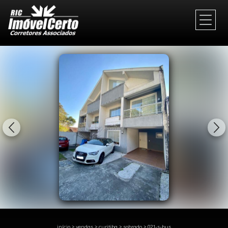
1/25
início
>
vendas
>
curitiba
>
sobrado
>
021-s-bys