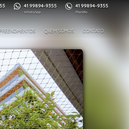
1/50
355
41 99894-9355
41 99894-9355
WhatsApp
Plantão
PREENDIMENTOS
QUEM SOMOS
CONTATO