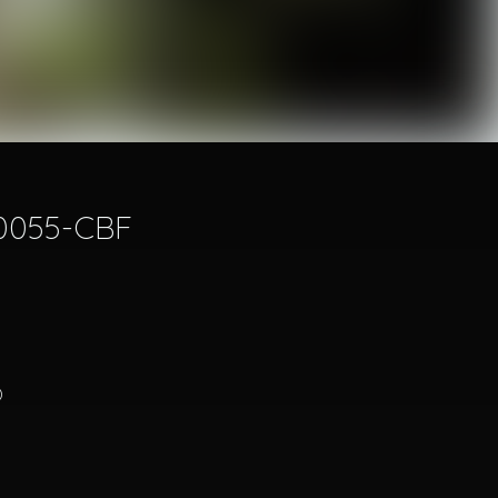
O0055-CBF
)