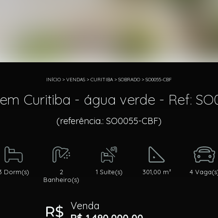
INÍCIO
>
VENDAS
>
CURITIBA
>
SOBRADO
>
SO0055-CBF
em Curitiba - água verde - Ref: S
(referência.: SO0055-CBF)
3 Dorm(s)
2
1 Suíte(s)
301,00 m²
4 Vaga(s
Banheiro(s)
Venda
R$ 1.490.000,00