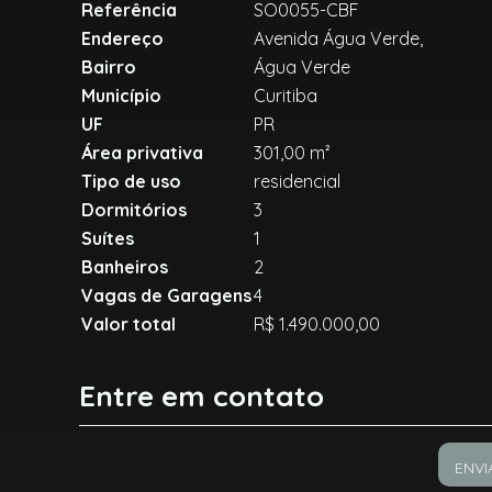
Referência
SO0055-CBF
Endereço
Avenida Água Verde,
Bairro
Água Verde
Município
Curitiba
UF
PR
Área privativa
301,00 m²
Tipo de uso
residencial
Dormitórios
3
Suítes
1
Banheiros
2
Vagas de Garagens
4
Valor total
R$ 1.490.000,00
Entre em contato
ENVI