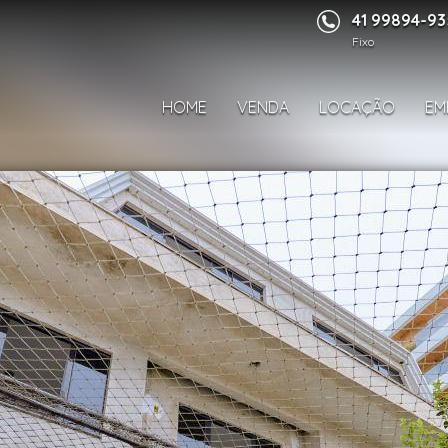
41 99894-9
Fixo
HOME
VENDA
LOCAÇÃO
EM