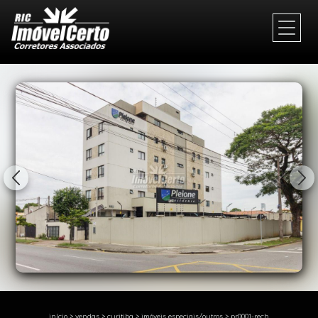
1/23
início
>
vendas
>
curitiba
>
imóveis especiais/outros
>
pr0001-rech