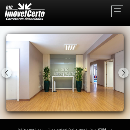
1/36
início
>
vendas
>
curitiba
>
conjunto/sala comercial
>
conj0001-kaux