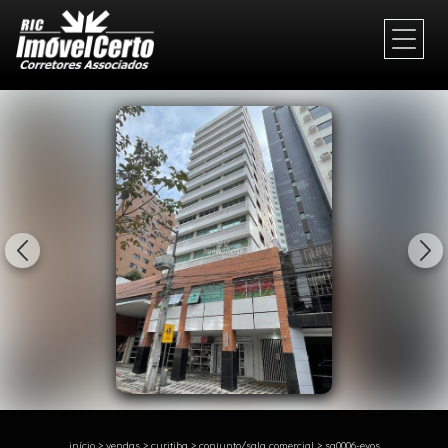
1/24
início
>
vendas
>
curitiba
>
conjunto/sala comercial
>
sa0006-evos