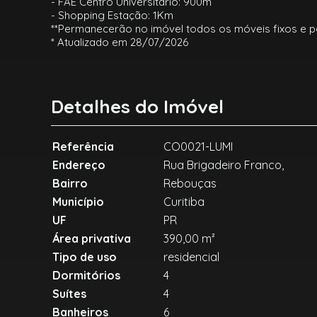
- FAE Centro Universitário: 900m
- Shopping Estação: 1Km
**Permanecerão no imóvel todos os móveis fixos e p
* Atualizado em 28/07/2026
Detalhes do Imóvel
Referência
CO0021-LUMI
Endereço
Rua Brigadeiro Franco,
Bairro
Rebouças
Município
Curitiba
UF
PR
Área privativa
390,00 m²
Tipo de uso
residencial
Dormitórios
4
Suítes
4
Banheiros
6