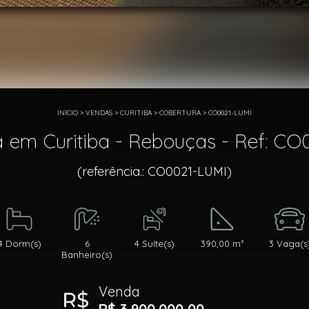
INÍCIO
>
VENDAS
>
CURITIBA
>
COBERTURA
>
CO0021-LUMI
 em Curitiba - Rebouças - Ref: C
(referência.: CO0021-LUMI)
4 Dorm(s)
6
4 Suíte(s)
390,00 m²
3 Vaga(s
Banheiro(s)
Venda
R$ 3.900.000,00