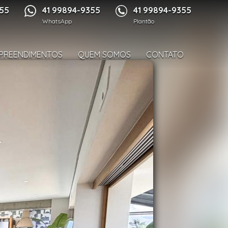
1/39
355
41 99894-9355
41 99894-9355
WhatsApp
Plantão
PREENDIMENTOS
QUEM SOMOS
CONTATO