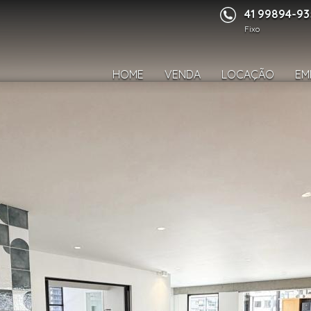
41 99894-9
Fixo
HOME
VENDA
LOCAÇÃO
EM