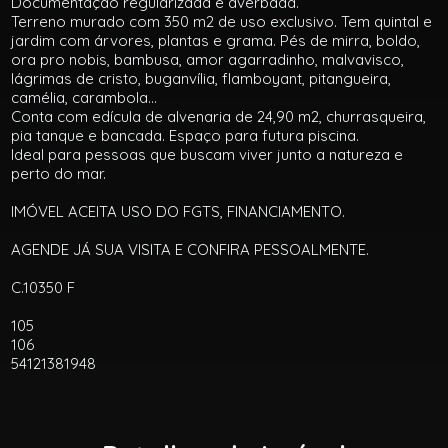
Documentação regularizada e averbada.
Terreno murado com 350 m2 de uso exclusivo. Tem quintal e
jardim com árvores, plantas e grama. Pés de mirra, boldo,
ora pro nobis, bambusa, amor agarradinho, malvavisco,
lágrimas de cristo, buganvília, flamboyant, pitangueira,
camélia, carambola...
Conta com edícula de alvenaria de 24,90 m2, churrasqueira,
pia tanque e bancada. Espaço para futura piscina.
Ideal para pessoas que buscam viver junto a natureza e
perto do mar.
IMÓVEL ACEITA USO DO FGTS, FINANCIAMENTO.
AGENDE JÁ SUA VISITA E CONFIRA PESSOALMENTE.
C.10350 F
105
106
54121381948