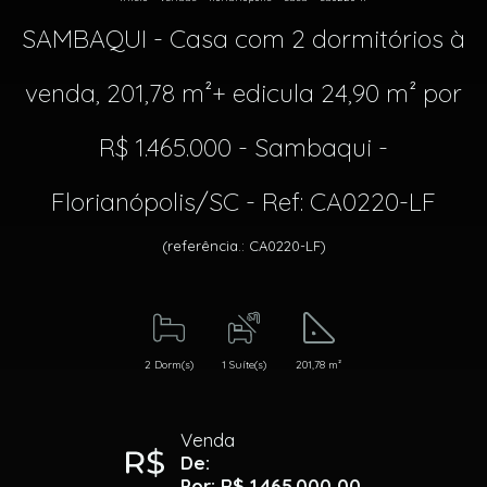
SAMBAQUI - Casa com 2 dormitórios à
venda, 201,78 m²+ edicula 24,90 m² por
R$ 1.465.000 - Sambaqui -
Florianópolis/SC - Ref: CA0220-LF
(referência.: CA0220-LF)
2 Dorm(s)
1 Suíte(s)
201,78 m²
Venda
De:
Por: R$ 1.465.000,00