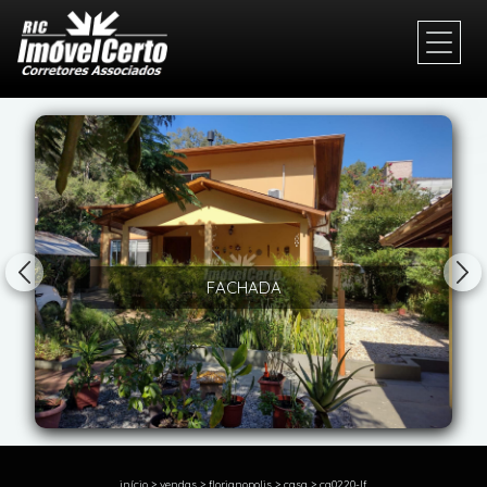
1/23
FACHADA
início
>
vendas
>
florianopolis
>
casa
>
ca0220-lf