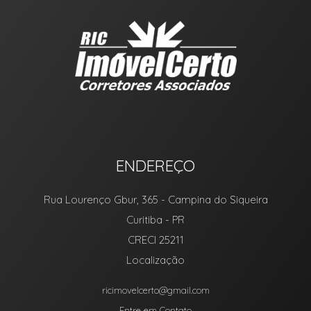
ENDEREÇO
Rua Lourenço Gbur, 365
- Campina do Siqueira
Curitiba
-
PR
CRECI 25211
Localização
ricimovelcerto@gmail.com
Entre em Contato