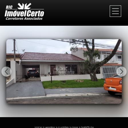
1/15
início
>
vendas
>
curitiba
>
casa
>
liotti01-lio