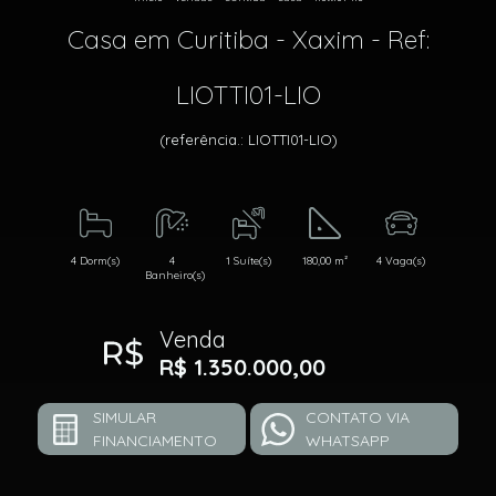
Casa em Curitiba - Xaxim - Ref:
LIOTTI01-LIO
(referência.: LIOTTI01-LIO)
4 Dorm(s)
4
1 Suíte(s)
180,00 m²
4 Vaga(s)
Banheiro(s)
Venda
R$ 1.350.000,00
SIMULAR
CONTATO VIA
FINANCIAMENTO
WHATSAPP