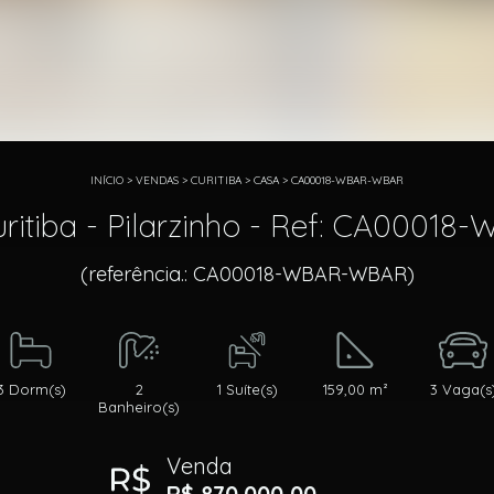
INÍCIO
>
VENDAS
>
CURITIBA
>
CASA
>
CA00018-WBAR-WBAR
ritiba - Pilarzinho - Ref: CA0001
(referência.: CA00018-WBAR-WBAR)
3 Dorm(s)
2
1 Suíte(s)
159,00 m²
3 Vaga(s
Banheiro(s)
Venda
R$ 870.000,00