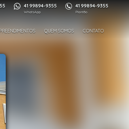
1/33
355
41 99894-9355
41 99894-9355
WhatsApp
Plantão
PREENDIMENTOS
QUEM SOMOS
CONTATO