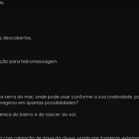
ás.
s descobertas.
ração para hidromassagem.
a serra do mar, onde pode usar conforme a sua criatividade, p
 imaginou em quantas possibilidades?
mica do bairro e do nascer do sol.
a com captação de água da chuva, usada nas torneiras externas