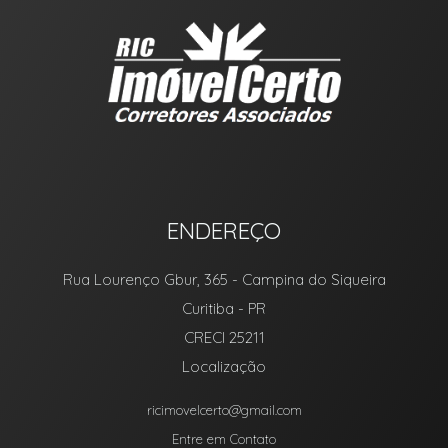
ENDEREÇO
Rua Lourenço Gbur, 365
- Campina do Siqueira
Curitiba
-
PR
CRECI 25211
Localização
ricimovelcerto@gmail.com
Entre em Contato