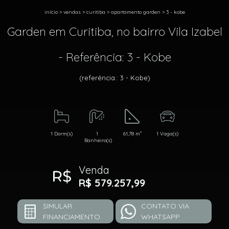
início
>
vendas
>
curitiba
>
apartamento garden
>
3 - kobe
Garden em Curitiba, no bairro Vila Izabel
- Referência: 3 - Kobe
(referência.: 3 - Kobe)
1 Dorm(s)
1
61,78 m²
1 Vaga(s)
Banheiro(s)
Venda
R$ 579.257,99
SIMULAR
CONTATO VIA
FINANCIAMENTO
WHATSAPP