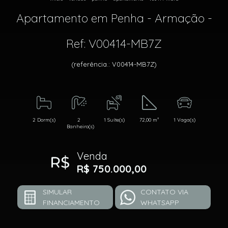
Apartamento em Penha - Armação -
Ref: V00414-MB7Z
(referência.: V00414-MB7Z)
2 Dorm(s)
2
1 Suíte(s)
72,00 m²
1 Vaga(s)
Banheiro(s)
Venda
R$ 750.000,00
SIMULAR
CONTATO VIA
FINANCIAMENTO
WHATSAPP