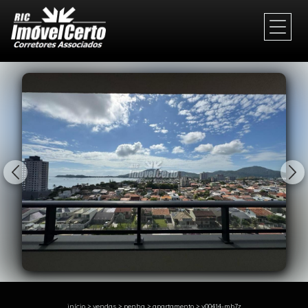
1/37
início
>
vendas
>
penha
>
apartamento
>
v00414-mb7z