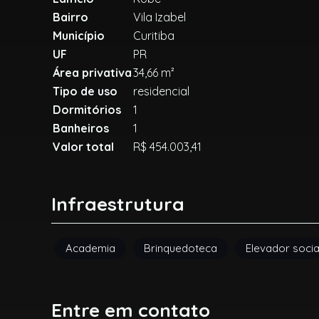
Bairro
Vila Izabel
Município
Curitiba
UF
PR
Área privativa
34,66 m²
Tipo de uso
residencial
Dormitórios
1
Banheiros
1
Valor total
R$ 454.003,41
Infraestrutura
Academia
Brinquedoteca
Elevador socia
Entre em contato