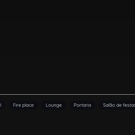
l
Fire place
Lounge
Portaria
Salão de festa