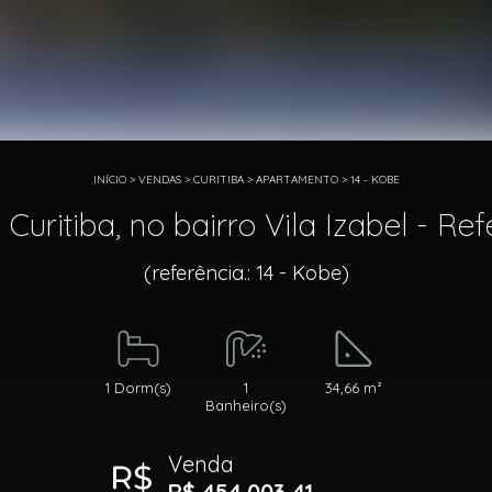
INÍCIO
>
VENDAS
>
CURITIBA
>
APARTAMENTO
>
14 - KOBE
ritiba, no bairro Vila Izabel - Ref
(referência.: 14 - Kobe)
1 Dorm(s)
1
34,66 m²
Banheiro(s)
Venda
R$ 454.003,41