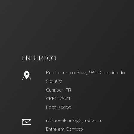
RIC Imóvel Certo
ENDEREÇO
Rua Lourenço Gbur, 365
- Campina do
Siqueira
Curitiba
-
PR
CRECI 25211
Localização
ricimovelcerto@gmail.com
Entre em Contato