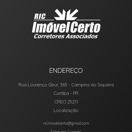
ENDEREÇO
Rua Lourenço Gbur, 365
- Campina do Siqueira
Curitiba
-
PR
CRECI 25211
Localização
ricimovelcerto@gmail.com
Entre em Contato