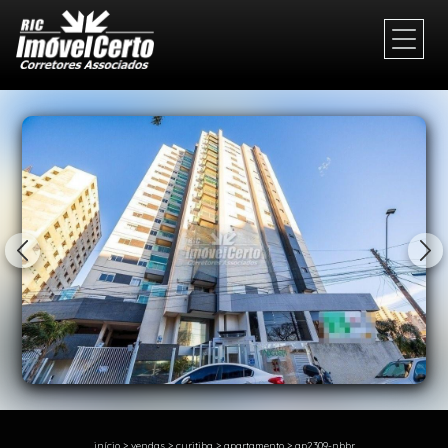
1/45
início
>
vendas
>
curitiba
>
apartamento
>
ap2309-nbbr