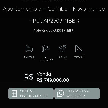
Apartamento em Curitiba - Novo mundo
- Ref: AP2309-NBBR
(referência.: AP2309-NBBR)
3 Dorm(s)
2
1 Suíte(s)
96,00 m²
Banheiro(s)
Venda
R$ 749.000,00
SIMULAR
CONTATO VIA
FINANCIAMENTO
WHATSAPP