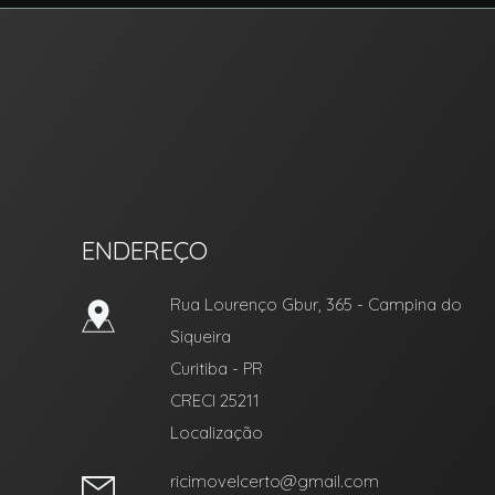
RIC Imóvel Certo
ENDEREÇO
Rua Lourenço Gbur, 365
- Campina do
Siqueira
Curitiba
-
PR
CRECI 25211
Localização
ricimovelcerto@gmail.com