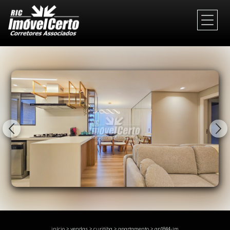
1/49
início
>
vendas
>
curitiba
>
apartamento
>
ap1844-jm