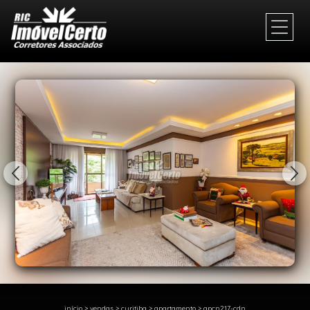
1/78
início
>
vendas
>
curitiba
>
apartamento
>
apcn217-cdn