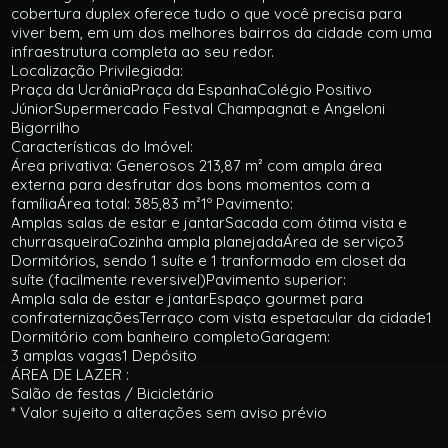
cobertura duplex oferece tudo o que você precisa para
viver bem, em um dos melhores bairros da cidade com uma
infraestrutura completa ao seu redor.
Localização Privilegiada:
Praça da UcrâniaPraça da EspanhaColégio Positivo
JúniorSupermercado Festval Champagnat e Angeloni
Bigorrilho
Características do Imóvel:
Área privativa: Generosos 213,87 m² com ampla área
externa para desfrutar dos bons momentos com a
famíliaÁrea total: 385,83 m²1º Pavimento:
Amplas salas de estar e jantarSacada com ótima vista e
churrasqueiraCozinha ampla planejadaÁrea de serviço3
Dormitórios, sendo 1 suíte e 1 tranformado em closet da
suíte (facilmente reversivel)Pavimento superior:
Ampla sala de estar e jantarEspaço gourmet para
confraternizaçõesTerraço com vista espetacular da cidade1
Dormitório com banheiro completoGaragem:
3 amplas vagas1 Depósito
ÁREA DE LAZER :
Salão de festas / Bicicletário
* Valor sujeito a alterações sem aviso prévio