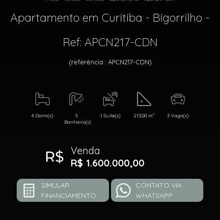
Apartamento em Curitiba - Bigorrilho -
Ref: APCN217-CDN
(referência.: APCN217-CDN)
4 Dorm(s)
5
1 Suíte(s)
213,00 m²
3 Vaga(s)
Banheiro(s)
Venda
R$ 1.600.000,00
SIMULAR
CONTATO VIA
FINANCIAMENTO
WHATSAPP