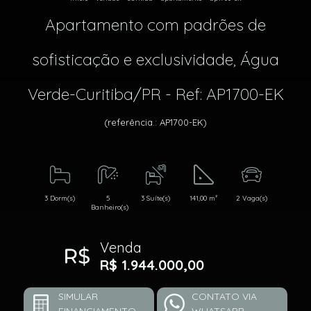
Apartamento com padrões de
sofisticação e exclusividade, Água
Verde-Curitiba/PR - Ref: AP1700-EK
(referência.: AP1700-EK)
3 Dorm(s)
5
3 Suíte(s)
141,00 m²
2 Vaga(s)
Banheiro(s)
Venda
R$ 1.944.000,00
SIMULAR
CONTATO VIA