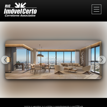
1/45
início
>
vendas
>
curitiba
>
apartamento
>
ap1700-ek