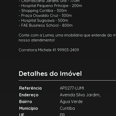
- Churrascaria Jardins Grill - 170m
- Hospital Pequeno Príncipe - 200m
- Shopping Curitiba - 300m
- Praça Oswaldo Cruz - 300m
- Hospital Sugisawa - 500m
- FAE Business School - 800m
Conte com a Lumia, uma imobiliária que entende do 
nosso atendimento!
Corretora Michele 41 99903-2409
Detalhes do Imóvel
Referência
AP0277-LUMI
Endereço
Avenida Silva Jardim,
Bairro
Água Verde
Município
Curitiba
UF
PR