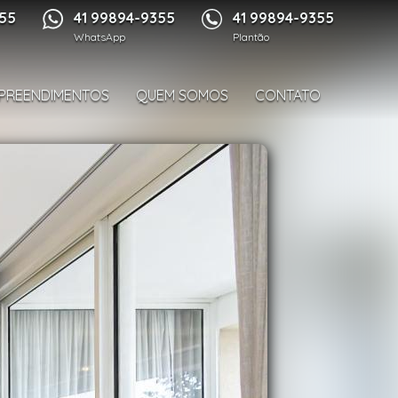
1/48
355
41 99894-9355
41 99894-9355
WhatsApp
Plantão
PREENDIMENTOS
QUEM SOMOS
CONTATO