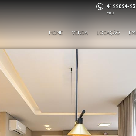
41 99894-9
Fixo
HOME
VENDA
LOCAÇÃO
EM