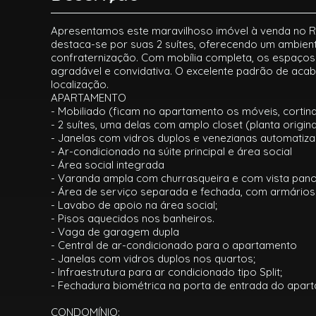
Apresentamos este maravilhoso imóvel à venda no Res
destaca-se por suas 2 suítes, oferecendo um ambient
confraternização. Com mobília completa, os espaços
agradável e convidativa. O excelente padrão de acab
localização.
APARTAMENTO
- Mobiliado (ficam no apartamento os móveis, cortina
- 2 suítes, uma delas com amplo closet (planta origin
- Janelas com vidros duplos e venezianas automatiz
- Ar-condicionado na súite principal e área social
- Área social integrada
- Varanda ampla com churrasqueira e com vista pano
- Área de serviço separada e fechada, com armários 
- Lavabo de apoio na área social;
- Pisos aquecidos nos banheiros.
- Vaga de garagem dupla
- Central de ar-condicionado para o apartamento
- Janelas com vidros duplos nos quartos;
- Infraestrutura para ar condicionado tipo Split;
- Fechadura biométrica na porta de entrada do apar
CONDOMÍNIO: