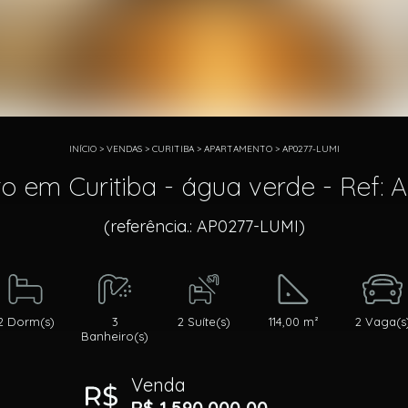
INÍCIO
>
VENDAS
>
CURITIBA
>
APARTAMENTO
>
AP0277-LUMI
o em Curitiba - água verde - Ref: 
(referência.: AP0277-LUMI)
2 Dorm(s)
3
2 Suíte(s)
114,00 m²
2 Vaga(s
Banheiro(s)
Venda
R$ 1.590.000,00