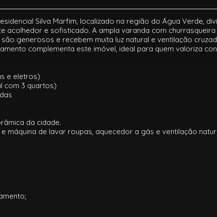
idencial Silva Marfim, localizado na região do Água Verde, di
e acolhedor e sofisticado. A ampla varanda com churrasqueira
 são generosos e recebem muita luz natural e ventilação cruza
amento complementa este imóvel, ideal para quem valoriza conf
s e eletros)
al com 3 quartos)
adas
râmica da cidade.
e máquina de lavar roupas, aquecedor a gás e ventilação natura
tamento;