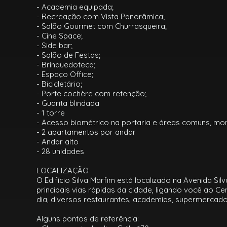
- Academia equipada;
- Recreação com Vista Panorâmica;
- Salão Gourmet com Churrasqueira;
- Cine Space;
- Side bar;
- Salão de Festas;
- Brinquedoteca;
- Espaço Office;
- Bicicletário;
- Porte cochère com retenção;
- Guarita blindada
- 1 torre
- Acesso biométrico na portaria e áreas comuns, mo
- 2 apartamentos por andar
- Andar alto
- 28 unidades
LOCALIZAÇÃO
O Edifício Silva Marfim está localizado na Avenida S
principais vias rápidas da cidade, ligando você ao C
dia, diversos restaurantes, academias, supermercados
Alguns pontos de referência: