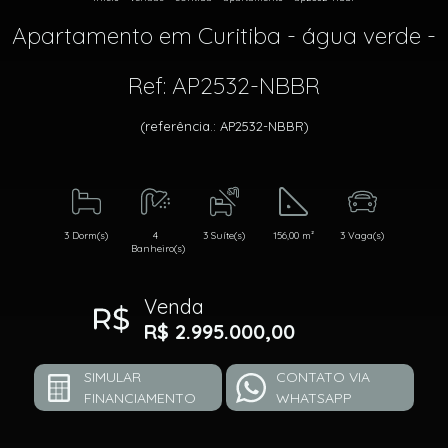
Apartamento em Curitiba - água verde -
Ref: AP2532-NBBR
(referência.: AP2532-NBBR)
3 Dorm(s)
4
3 Suíte(s)
156,00 m²
3 Vaga(s)
Banheiro(s)
Venda
R$ 2.995.000,00
SIMULAR
CONTATO VIA
FINANCIAMENTO
WHATSAPP