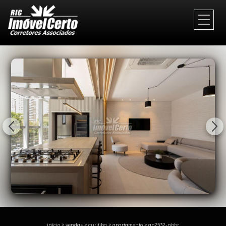
1/74
início
>
vendas
>
curitiba
>
apartamento
>
ap2532-nbbr