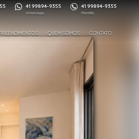
1/26
355
41 99894-9355
41 99894-9355
WhatsApp
Plantão
PREENDIMENTOS
QUEM SOMOS
CONTATO