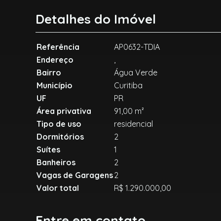
Detalhes do Imóvel
Referência
AP0632-TDIA
Endereço
,
Bairro
Água Verde
Município
Curitiba
UF
PR
Área privativa
91,00 m²
Tipo de uso
residencial
Dormitórios
2
Suítes
1
Banheiros
2
Vagas de Garagens
2
Valor total
R$ 1.290.000,00
Entre em contato