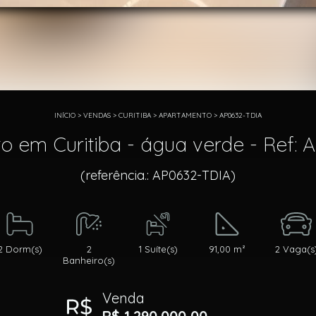
INÍCIO
>
VENDAS
>
CURITIBA
>
APARTAMENTO
>
AP0632-TDIA
 em Curitiba - água verde - Ref:
(referência.: AP0632-TDIA)
2 Dorm(s)
2
1 Suíte(s)
91,00 m²
2 Vaga(s
Banheiro(s)
Venda
R$ 1.290.000,00