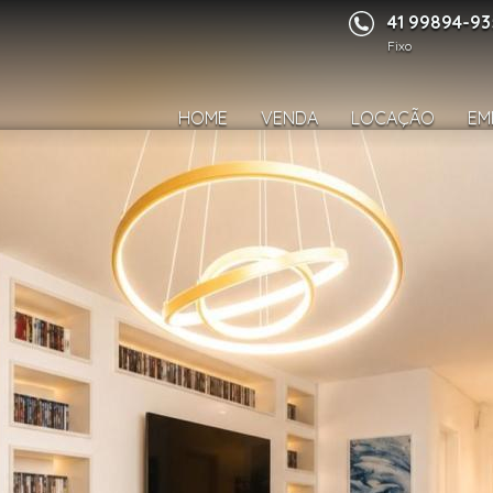
41 99894-9
Fixo
HOME
VENDA
LOCAÇÃO
EM