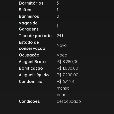
Dormitórios
3
Suítes
1
Banheiros
2
Vagas de
1
Garagens
Tipo de portaria
24 hs
Estado de
Novo
conservação
Ocupação
Vago
Aluguel Bruto
R$ 8.280,00
Bonificação
R$ 1.080,00
Aluguel Líquido
R$ 7.200,00
Condomínio
R$ 674,28
mensal
anual
Condições
desocupado