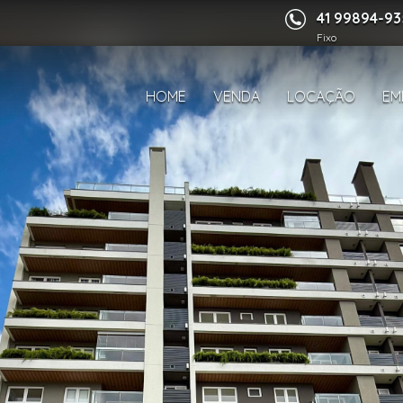
41 99894-9
Fixo
HOME
VENDA
LOCAÇÃO
EM