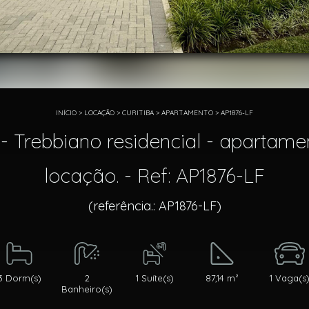
INÍCIO
>
LOCAÇÃO
>
CURITIBA
>
APARTAMENTO
>
AP1876-LF
- Trebbiano residencial - apartamen
locação. - Ref: AP1876-LF
(referência.: AP1876-LF)
3 Dorm(s)
2
1 Suíte(s)
87,14 m²
1 Vaga(s
Banheiro(s)