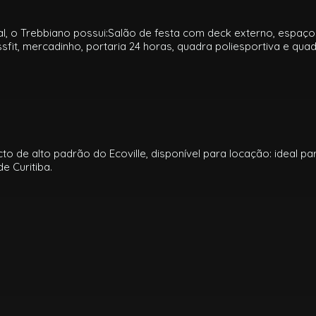
, o Trebbiano possui:Salão de festa com deck externo, espaço k
fit, mercadinho, portaria 24 horas, quadra poliesportiva e quad
o de alto padrão do Ecoville, disponível para locação: ideal p
e Curitiba.