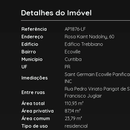
Detalhes do Imóvel
Referência
AP1876-LF
Endereço
Rosa Kaint Nadolny, 60
Edificio
Edifício Trebbiano
Bairro
Ecoville
Município
Curitiba
UF
PR
Saint Germain Ecoville Panific
Imediações
INC
Rua Pedro Viriato Parigot de 
Entre ruas
Francisco Juglair
Área total
110,93 m²
Área privativa
87,14 m²
Área comum
23,79 m²
Tipo de uso
residencial