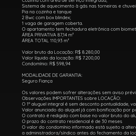
Cozinha com área de serviço integrada;
Sistema de aquecimento à gás nas torneiras e chuvei
Pia na cozinha e tanque
2 Bwc com box blindex;
1 vaga de garagem coberta.
O apartamento tem fechadura eletrônica com biomet
ÁREA PRIVATIVA 87,14 m²
ÁREA TOTAL 110,93 m²
Valor bruto da Locação: R$ 8.280,00
Valor líquido da locação: R$ 7.200,00
Condomínio: R$ 598,94
MODALIDADE DE GARANTIA:
Seguro Fiança
Os valores podem sofrer alterações sem aviso prévi
Observações IMPORTANTES sobre LOCAÇÃO:
O 1º aluguel integral é sem desconto pontualidade, 
Valor anunciado do aluguel já com bonificação por po
O contrato é redigido com base no valor bruto do al
O prazo do contrato residencial é de 30 meses
O valor do condomínio informado está sujeito a alte
a administradora/síndico antes do fechamento da lo