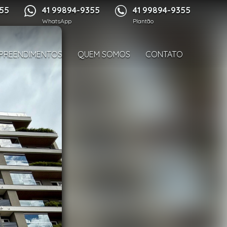
1/30
355
41 99894-9355
41 99894-9355
WhatsApp
Plantão
PREENDIMENTOS
QUEM SOMOS
CONTATO