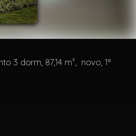
to 3 dorm, 87,14 m², novo, 1ª
)