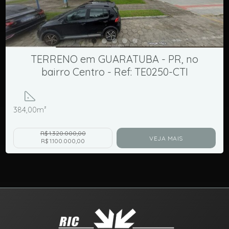
TERRENO em GUARATUBA - PR, no
bairro Centro - Ref: TE0250-CTI
384,00m²
R$ 1.320.000,00
VEJA MAIS
R$ 1.100.000,00