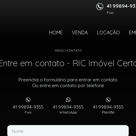
41 99894-9
Fixo
HOME
VENDA
LOCAÇÃO
EM
INÍCIO
>
CONTATO
Entre em contato - RIC Imóvel Cert
Preencha o formulário para entrar em contato
Ou entre em contato por telefone
41 99894-9355
41 99894-9355
41 99894-9355
Fixo
WhatsApp
Plantão